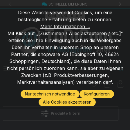
SCHNELLE LIEFERUNG
Zum Hauptinhalt springen
Diese Website verwendet Cookies, um eine
Kontakt/Standort
bestmögliche Erfahrung bieten zu können.
Mehr Informationen ...
Mit Klick auf „[Zustimmen / Alles akzeptieren / etc.]“
erteilen Sie Ihre Einwilligung auch in die Weitergabe
über Ihr Verhalten in unserem Shop an unseren
Partner, die shopware AG (Ebbinghoff 10, 48624
Schöppingen, Deutschland), die diese Daten Ihnen
Suchbegriff eingeben ...
nicht persönlich zuordnen kann, sie aber zu eigenen
Zwecken (z.B. Produktverbesserungen,
Marktverhaltensanalysen) verarbeiten darf.
Nur technisch notwendige
Konfigurieren
Alle Cookies akzeptieren
Produkte filtern