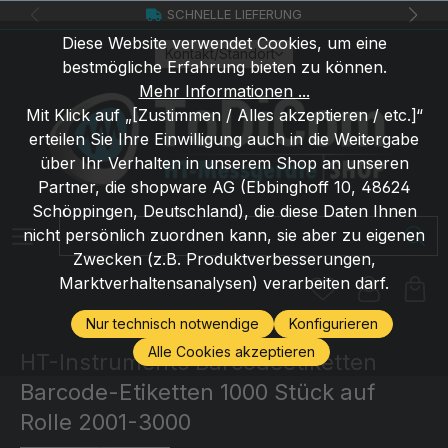
SCHNELLE LIEFERUNG
Zum Hauptinhalt springen
Diese Website verwendet Cookies, um eine
Kontakt/Standort
bestmögliche Erfahrung bieten zu können.
Mehr Informationen ...
Mit Klick auf „[Zustimmen / Alles akzeptieren / etc.]“
erteilen Sie Ihre Einwilligung auch in die Weitergabe
über Ihr Verhalten in unserem Shop an unseren
Partner, die shopware AG (Ebbinghoff 10, 48624
Schöppingen, Deutschland), die diese Daten Ihnen
Suchbegriff eingeben ...
nicht persönlich zuordnen kann, sie aber zu eigenen
Zwecken (z.B. Produktverbesserungen,
Marktverhaltensanalysen) verarbeiten darf.
Nur technisch notwendige
Konfigurieren
Alle Cookies akzeptieren
HT-Instruments Barcodeetiketten
Barcode-Etiketten 1000 Stück auf
Rolle 2001-3000