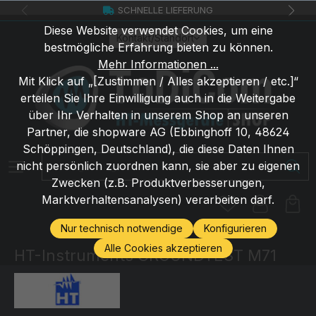
SCHNELLE LIEFERUNG
Zum Hauptinhalt springen
Diese Website verwendet Cookies, um eine
Kontakt/Standort
bestmögliche Erfahrung bieten zu können.
Mehr Informationen ...
Mit Klick auf „[Zustimmen / Alles akzeptieren / etc.]“
erteilen Sie Ihre Einwilligung auch in die Weitergabe
über Ihr Verhalten in unserem Shop an unseren
Partner, die shopware AG (Ebbinghoff 10, 48624
Schöppingen, Deutschland), die diese Daten Ihnen
Suchbegriff eingeben ...
nicht persönlich zuordnen kann, sie aber zu eigenen
Zwecken (z.B. Produktverbesserungen,
Marktverhaltensanalysen) verarbeiten darf.
Nur technisch notwendige
Konfigurieren
Alle Cookies akzeptieren
HT-Instruments GROUNDTEST M71