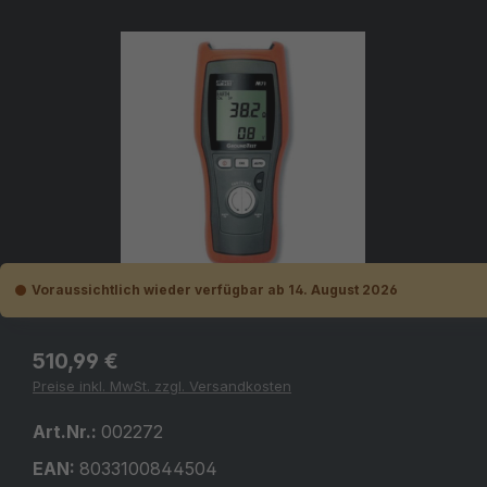
Bildergalerie überspringen
Voraussichtlich wieder verfügbar ab 14. August 2026
Regulärer Preis:
510,99 €
Preise inkl. MwSt. zzgl. Versandkosten
Art.Nr.:
002272
EAN:
8033100844504