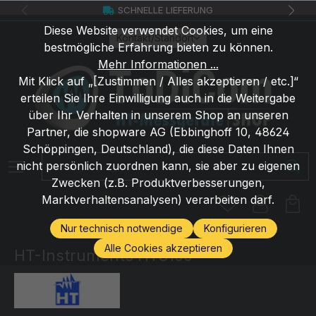
SCHNELLE LIEFERUNG
Zum Hauptinhalt springen
Diese Website verwendet Cookies, um eine
Kontakt/Standort
bestmögliche Erfahrung bieten zu können.
Mehr Informationen ...
Mit Klick auf „[Zustimmen / Alles akzeptieren / etc.]“
erteilen Sie Ihre Einwilligung auch in die Weitergabe
über Ihr Verhalten in unserem Shop an unseren
Partner, die shopware AG (Ebbinghoff 10, 48624
Schöppingen, Deutschland), die diese Daten Ihnen
Suchbegriff eingeben ...
nicht persönlich zuordnen kann, sie aber zu eigenen
Zwecken (z.B. Produktverbesserungen,
Marktverhaltensanalysen) verarbeiten darf.
Nur technisch notwendige
Konfigurieren
Alle Cookies akzeptieren
HT-Instruments HT8100