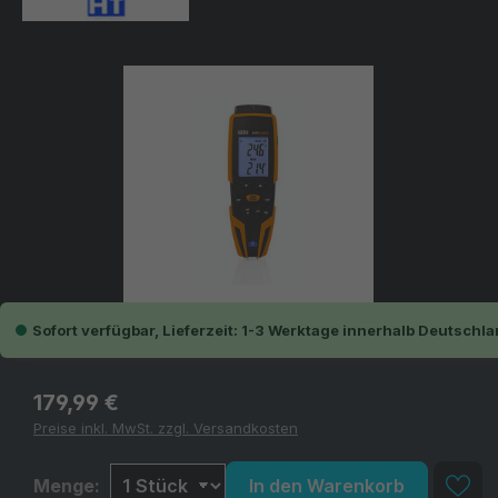
Bildergalerie überspringen
Sofort verfügbar, Lieferzeit: 1-3 Werktage innerhalb Deutschla
Regulärer Preis:
179,99 €
Preise inkl. MwSt. zzgl. Versandkosten
Menge:
In den Warenkorb