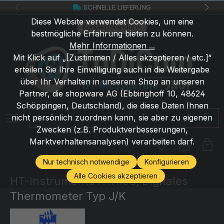
SCHNELLE LIEFERUNG
Zum Hauptinhalt springen
Diese Website verwendet Cookies, um eine
Kontakt/Standort
bestmögliche Erfahrung bieten zu können.
Mehr Informationen ...
Mit Klick auf „[Zustimmen / Alles akzeptieren / etc.]“
erteilen Sie Ihre Einwilligung auch in die Weitergabe
über Ihr Verhalten in unserem Shop an unseren
Partner, die shopware AG (Ebbinghoff 10, 48624
Schöppingen, Deutschland), die diese Daten Ihnen
Suchbegriff eingeben ...
nicht persönlich zuordnen kann, sie aber zu eigenen
Zwecken (z.B. Produktverbesserungen,
Marktverhaltensanalysen) verarbeiten darf.
Nur technisch notwendige
Konfigurieren
Alle Cookies akzeptieren
HT-Instruments HTA103, Digitales
Thermometer Typ J/K