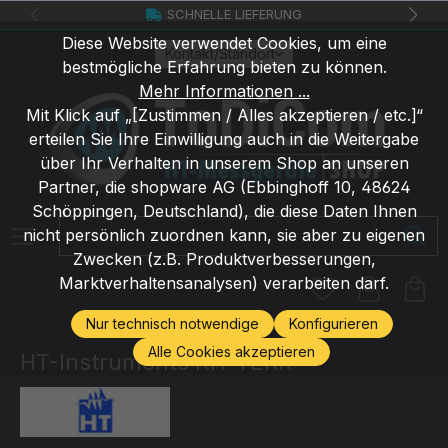
SCHNELLE LIEFERUNG
Zum Hauptinhalt springen
Diese Website verwendet Cookies, um eine
Kontakt/Standort
bestmögliche Erfahrung bieten zu können.
Mehr Informationen ...
Mit Klick auf „[Zustimmen / Alles akzeptieren / etc.]“
erteilen Sie Ihre Einwilligung auch in die Weitergabe
über Ihr Verhalten in unserem Shop an unseren
Partner, die shopware AG (Ebbinghoff 10, 48624
Schöppingen, Deutschland), die diese Daten Ihnen
Suchbegriff eingeben ...
nicht persönlich zuordnen kann, sie aber zu eigenen
Zwecken (z.B. Produktverbesserungen,
Marktverhaltensanalysen) verarbeiten darf.
Nur technisch notwendige
Konfigurieren
Alle Cookies akzeptieren
HT-Instruments KIT TERR