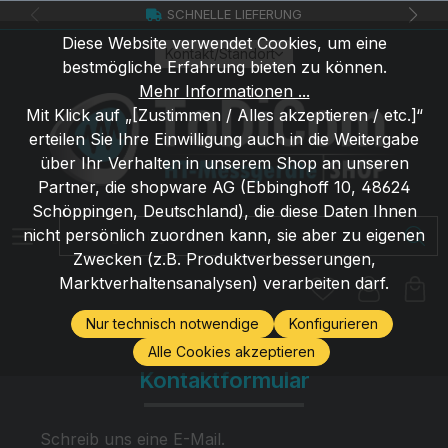
SCHNELLE LIEFERUNG
Zum Hauptinhalt springen
Diese Website verwendet Cookies, um eine
Kontakt/Standort
bestmögliche Erfahrung bieten zu können.
Mehr Informationen ...
Mit Klick auf „[Zustimmen / Alles akzeptieren / etc.]“
erteilen Sie Ihre Einwilligung auch in die Weitergabe
über Ihr Verhalten in unserem Shop an unseren
Partner, die shopware AG (Ebbinghoff 10, 48624
Schöppingen, Deutschland), die diese Daten Ihnen
Suchbegriff eingeben ...
nicht persönlich zuordnen kann, sie aber zu eigenen
Zwecken (z.B. Produktverbesserungen,
Marktverhaltensanalysen) verarbeiten darf.
Nur technisch notwendige
Konfigurieren
Alle Cookies akzeptieren
Kontaktformular
Schreib uns eine E-Mail.