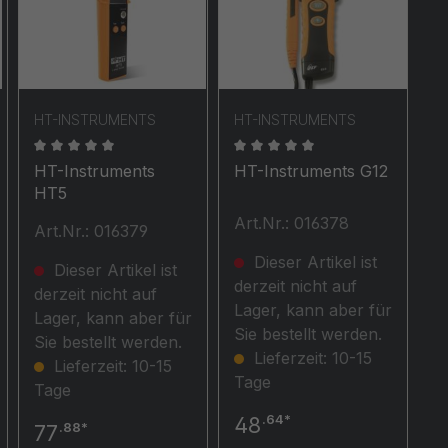
HT-INSTRUMENTS
HT-INSTRUMENTS
en
wertung von 0 von 5 Sternen
Durchschnittliche Bewertung von 0 von 5 Sternen
Durchschnittliche Bewertun
HT-Instruments
HT-Instruments G12
HT5
Art.Nr.: 016378
Art.Nr.: 016379
Dieser Artikel ist
Dieser Artikel ist
derzeit nicht auf
derzeit nicht auf
Lager, kann aber für
Lager, kann aber für
Sie bestellt werden.
Sie bestellt werden.
Lieferzeit: 10-15
Lieferzeit: 10-15
Tage
Tage
.64*
48
.88*
77