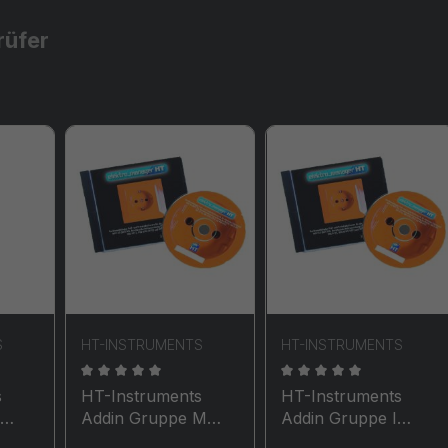
üfer
S
HT-INSTRUMENTS
HT-INSTRUMENTS
che Bewertung von 0 von 5 Sternen
Durchschnittliche Bewertung von 0 von 5 Stern
Durchschnittliche Be
s
HT-Instruments
HT-Instruments
Addin Gruppe M
Addin Gruppe I
er
Gerätetreiber für
Gerätetreiber für