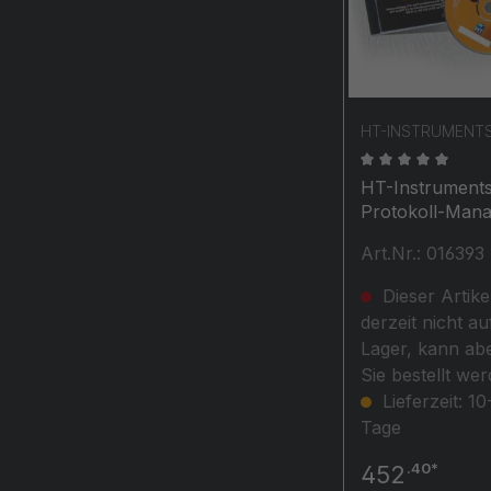
HT-INSTRUMENT
Durchschnittli
HT-Instrument
Protokoll-Man
HT Professione
Art.Nr.: 016393
Datenverwaltu
und
Dieser Artikel
Protokollsoftw
derzeit nicht au
für alle HT-VD
Lager, kann abe
Messgeräte
Sie bestellt wer
Lieferzeit: 10
Tage
.40*
452