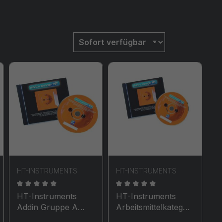
HT-INSTRUMENTS
HT-INSTRUMENTS
en
wertung von 0 von 5 Sternen
Durchschnittliche Bewertung von 0 von 5 Sternen
Durchschnittliche Bewertun
HT-Instruments
HT-Instruments
Addin Gruppe A
Arbeitsmittelkategori
Gerätetreiber für
e für nicht