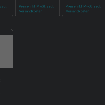
zzgl.
Preise inkl. MwSt. zzgl.
Preise inkl. MwSt. zzgl.
Versandkosten
Versandkosten
S
che Bewertung von 0 von 5 Sternen
s