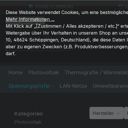
um Hauptinhalt springen
Zur Suche springen
Zur Hauptnavigation springen
SCHNELLE LIEFERUNG
1
Diese Website verwendet Cookies, um eine bestmöglich
Mehr Informationen ...
Kontakt/Standort
Mit Klick auf „[Zustimmen / Alles akzeptieren / etc.]“ erte
Weitergabe über Ihr Verhalten in unserem Shop an uns
10, 48624 Schöppingen, Deutschland), die diese Daten 
Suchbegriff eingeben ...
aber zu eigenen Zwecken (z.B. Produktverbesserungen,
darf.
Home
Photovoltaik
Thermografie / Wärmebi
Spannungsprüfer
LAN-Netze
Umweltparam
Hersteller
Kategorien
Photovoltaik