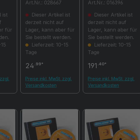
Art.Nr.: 028667
Art.Nr.: 016396
er
zu MultiTest
it
HT700+
 ist
Dieser Artikel ist
Dieser Artikel ist
ngser
f
derzeit nicht auf
derzeit nicht auf
r für
Lager, kann aber für
Lager, kann aber für
den.
Sie bestellt werden.
Sie bestellt werden.
-15
Lieferzeit: 10-15
Lieferzeit: 10-15
Tage
Tage
.99*
.40*
24
191
zzgl.
Preise inkl. MwSt. zzgl.
Preise inkl. MwSt. zzgl.
Versandkosten
Versandkosten