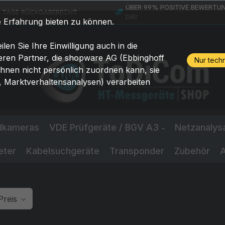
ÜBER 99% POSITIVE BEWERTUN
4 TAGE RÜCKGABERECHT
DIR!
e Erfahrung bieten zu können.
ilen Sie Ihre Einwilligung auch in die
eren Partner, die shopware AG (Ebbinghoff
Nur tech
Ihnen nicht persönlich zuordnen kann, sie
 Marktverhaltensanalysen) verarbeiten
ldkameras
VDE Prüfgeräte / BGV A3
Netzanalys
eter
Kabelsuchgeräte
Transponder
Zubehör
A
Preis