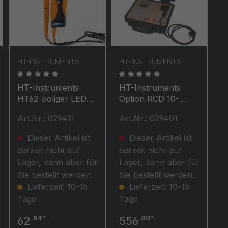
HT-INSTRUMENTS
HT-INSTRUMENTS
en
wertung von 0 von 5 Sternen
Durchschnittliche Bewertung von 0 von 5 Sternen
Durchschnittliche Bewertun
HT-Instruments
HT-Instruments
HT62-poliger LED
Option RCD 10-
Spannungsprüfer
30mAOption RCD
Art.Nr.: 029411
Art.Nr.: 029401
CAT IV 600V
10-30mA für HT-
Power 1P ST
Dieser Artikel ist
Dieser Artikel ist
derzeit nicht auf
derzeit nicht auf
Lager, kann aber für
Lager, kann aber für
Sie bestellt werden.
Sie bestellt werden.
Lieferzeit: 10-15
Lieferzeit: 10-15
Tage
Tage
.64*
.80*
62
556