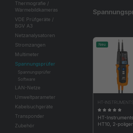
Thermografie /
Wärmebildkameras
Spannungspr
VDE Prüfgeräte /
BGV A3
Netzanalysatoren
Stromzangen
Neu
Multimeter
Spannungsprüfer
Spannungsprüfer
Software
LAN-Netze
Umweltparameter
HT-INSTRUMENT
Kabelsuchgeräte
Transponder
Durchschnittli
HT-Instrument
HT10, 2-poliger
Zubehör
Spannungsprüf