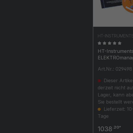
HT-INSTRUMENT
Durchschnittli
HT-Instrument
ELEKTROmana
Universelle
Art.Nr.: 029498
Hersteller- &
Geräteunabhän
Dieser Artikel
Prüf- &
derzeit nicht au
Protokollsoftw
Lager, kann abe
Sie bestellt wer
Lieferzeit: 10
Tage
.20*
1038