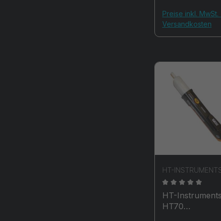
Preise inkl. MwSt. 
Versandkosten
HT-INSTRUMENT
Durchschnittli
HT-Instrument
HT70
Berührungslos