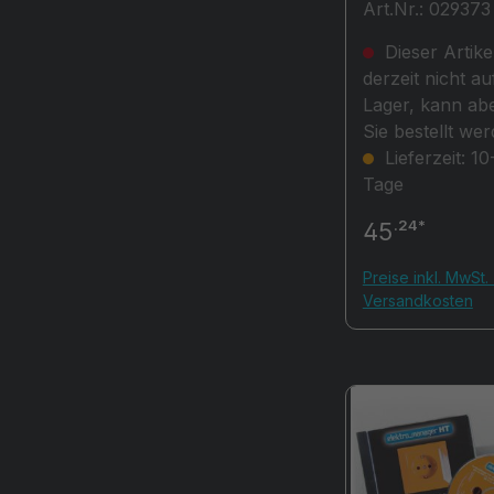
Art.Nr.: 029373
Spannungsprüf
bis 1000V AC, m
Dieser Artikel
Drehfeldrichtu
derzeit nicht au
mittlung
Lager, kann abe
Sie bestellt wer
Lieferzeit: 10
Tage
.24*
45
Preise inkl. MwSt. 
Versandkosten