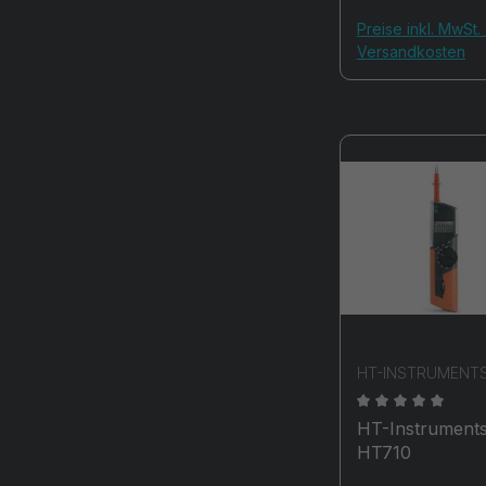
Preise inkl. MwSt. 
Versandkosten
HT-INSTRUMENT
Durchschnittli
HT-Instrument
HT710