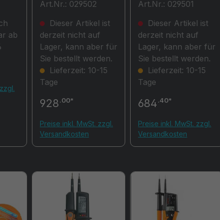
Art.Nr.: 029502
Art.Nr.: 029501
Medizinfunktionstest
Installationstester /
 bis
er
Anlagen
ch
Dieser Artikel ist
Dieser Artikel ist
ar ab
derzeit nicht auf
derzeit nicht auf
6
Lager, kann aber für
Lager, kann aber für
Sie bestellt werden.
Sie bestellt werden.
Lieferzeit: 10-15
Lieferzeit: 10-15
Tage
Tage
zzgl.
.00*
.40*
928
684
Preise inkl. MwSt. zzgl.
Preise inkl. MwSt. zzgl.
Versandkosten
Versandkosten