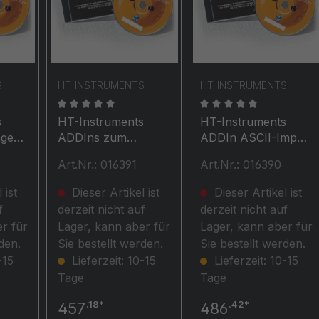
S
HT-INSTRUMENTS
HT-INSTRUMENTS
che Bewertung von 0 von 5 Sternen
Durchschnittliche Bewertung von 0 von 5 Stern
Durchschnittliche Be
s
HT-Instruments
HT-Instruments
ager
ADDIns zum
ADDIn ASCII-Import
lle
Auslesen
oder Export
Art.Nr.: 016391
Art.Nr.: 016390
ngs-
 ist
Dieser Artikel ist
Dieser Artikel ist
are
f
derzeit nicht auf
derzeit nicht auf
E
r für
Lager, kann aber für
Lager, kann aber für
den.
Sie bestellt werden.
Sie bestellt werden.
-15
Lieferzeit: 10-15
Lieferzeit: 10-15
Tage
Tage
.18*
.42*
457
486