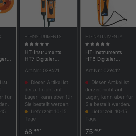
S
HT-INSTRUMENTS
HT-INSTRUMENTS
che Bewertung von 0 von 5 Sternen
Durchschnittliche Bewertung von 0 von 5 Stern
Durchschnittliche Be
s
HT-Instruments
HT-Instruments
ger
HT7 Digitaler
HT8 Digitaler
Spannungsprüfer,
Spannungsprüfer
Art.Nr.: 029421
Art.Nr.: 029412
mit Lastzuschaltung,
CAT IV 600V
gige
0V bis 690V AC/DC ,
 ist
Dieser Artikel ist
Dieser Artikel ist
CAT IV 600V
f
derzeit nicht auf
derzeit nicht auf
are
r für
Lager, kann aber für
Lager, kann aber für
den.
Sie bestellt werden.
Sie bestellt werden.
-15
Lieferzeit: 10-15
Lieferzeit: 10-15
Tage
Tage
.44*
.40*
68
75