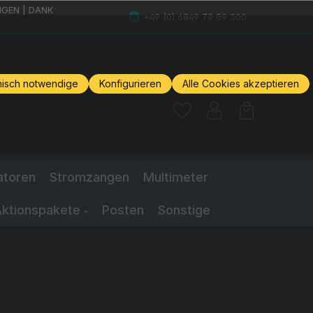
GEN | DANK
+49 (0) 6849 79 89 300
nisch notwendige
Konfigurieren
Alle Cookies akzeptieren
atoren
Stromzangen
Multimeter
ktionspakete
Posten
Sonstige