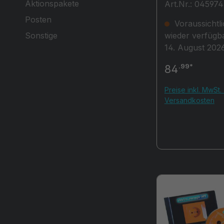
Aktionspakete
Art.Nr.: 045974
(CAT IV) mit
Lastzuschaltung
Posten
Voraussichtli
1000 V AC/DC
wieder verfügb
Sonstige
14. August 202
.99*
84
Preise inkl. MwSt. 
Versandkosten