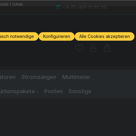
GEN | DANK
+49 (0) 6849 79 89 300
nisch notwendige
Konfigurieren
Alle Cookies akzeptieren
atoren
Stromzangen
Multimeter
ktionspakete
Posten
Sonstige