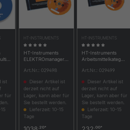
S
HT-INSTRUMENTS
HT-INSTRUMENTS
che Bewertung von 0 von 5 Sternen
Durchschnittliche Bewertung von 0 von 5 Stern
Durchschnittliche Be
s
HT-Instruments
HT-Instruments
lti
ELEKTROmanager
Arbeitsmittelkategori
are
Universelle
e für nicht
Art.Nr.: 029498
Art.Nr.: 029499
Hersteller- &
elektrische Geräte
Geräteunabhängige
 ist
Dieser Artikel ist
Dieser Artikel ist
Prüf- &
f
derzeit nicht auf
derzeit nicht auf
Protokollsoftware
r für
Lager, kann aber für
Lager, kann aber für
den.
Sie bestellt werden.
Sie bestellt werden.
-15
Lieferzeit: 10-15
Lieferzeit: 10-15
Tage
Tage
.20*
.00*
1038
232