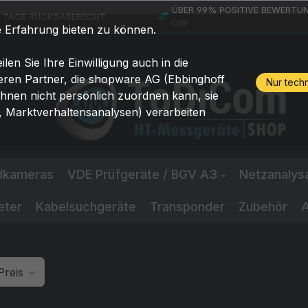
ÜBER 99% POSITIVE BEWERTUN
4 TAGE RÜCKGABERECHT
DIR!
e Erfahrung bieten zu können.
ilen Sie Ihre Einwilligung auch in die
eren Partner, die shopware AG (Ebbinghoff
Nur tech
Ihnen nicht persönlich zuordnen kann, sie
 Marktverhaltensanalysen) verarbeiten
ldkameras
VDE Prüfgeräte / BGV A3
Netzanalys
eter
Kabelsuchgeräte
Transponder
Zubehör
A
Preis