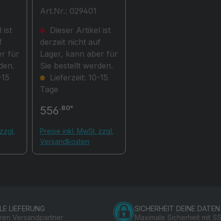
ür
30mAOption RCD
Art.Nr.: 029401
stest
10-30mA für HT-
Power 1P ST
 ist
Dieser Artikel ist
f
derzeit nicht auf
r für
Lager, kann aber für
den.
Sie bestellt werden.
-15
Lieferzeit: 10-15
Tage
.80*
556
zzgl.
Preise inkl. MwSt. zzgl.
Versandkosten
LE LIEFERUNG
SICHERHEIT DEINE DATEN
eren Versandpartner
Maximale Sicherheit mit S