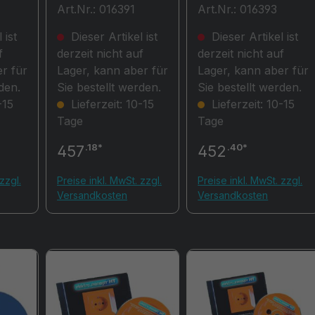
Art.Nr.: 016391
Art.Nr.: 016393
Datenverwaltungs-
und
 ist
Dieser Artikel ist
Dieser Artikel ist
Protokollsoftware
f
derzeit nicht auf
derzeit nicht auf
für alle HT-VDE
r für
Lager, kann aber für
Lager, kann aber für
Messgeräte
den.
Sie bestellt werden.
Sie bestellt werden.
-15
Lieferzeit: 10-15
Lieferzeit: 10-15
Tage
Tage
.18*
.40*
457
452
zzgl.
Preise inkl. MwSt. zzgl.
Preise inkl. MwSt. zzgl.
Versandkosten
Versandkosten