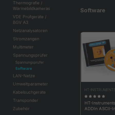
Thermografie /
Wärmebildkameras
Software
VDE Prüfgeräte /
BGV A3
Netzanalysatoren
Stromzangen
Multimeter
Spannungsprüfer
Spannungsprüfer
Software
LAN-Netze
Umweltparameter
HT-INSTRUMENT
Kabelsuchgeräte
Transponder
Durchschnittli
HT-Instrument
ADDIn ASCII-I
Zubehör
oder Export