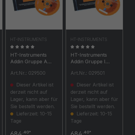
HT-INSTRUMENTS
HT-INSTRUMENTS
en
wertung von 0 von 5 Sternen
Durchschnittliche Bewertung von 0 von 5 Sternen
Durchschnittliche Bewertun
HT-Instruments
HT-Instruments
Addin Gruppe A
Addin Gruppe I
Gerätetreiber für
Gerätetreiber für
Art.Nr.: 029500
Art.Nr.: 029501
Arbeitsmitteltester
Installationstester /
Anlagen
Dieser Artikel ist
Dieser Artikel ist
derzeit nicht auf
derzeit nicht auf
Lager, kann aber für
Lager, kann aber für
Sie bestellt werden.
Sie bestellt werden.
Lieferzeit: 10-15
Lieferzeit: 10-15
Tage
Tage
.40*
.40*
684
684