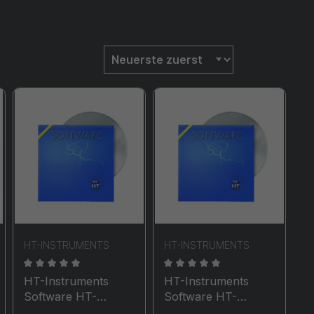
HT-INSTRUMENTS
HT-INSTRUMENTS
en
wertung von 0 von 5 Sternen
Durchschnittliche Bewertung von 0 von 5 Sternen
Durchschnittliche Bewertun
HT-Instruments
HT-Instruments
Software HT-
Software HT-
Eurotest
Eurotest 0751