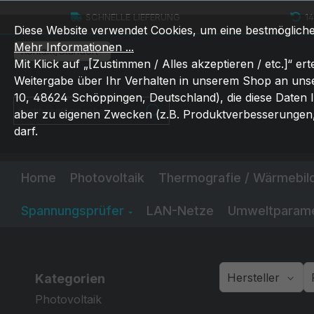
um Hauptinhalt springen
Zur Suche springen
Zur Hauptnavigation springen
SCHNELLE LIEFERUNG
1
Diese Website verwendet Cookies, um eine bestmöglich
Mehr Informationen ...
Kontakt/Standort
Mit Klick auf „[Zustimmen / Alles akzeptieren / etc.]“ erte
Weitergabe über Ihr Verhalten in unserem Shop an uns
10, 48624 Schöppingen, Deutschland), die diese Daten 
Suchbegriff eingeben ...
aber zu eigenen Zwecken (z.B. Produktverbesserungen,
darf.
Home
Photovoltaik
Thermografie / Wärmebi
Spannungsprüfer
LAN-Netze
Umweltparam
Hersteller
Kategorien
Photovoltaik