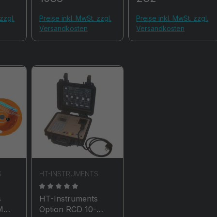
zzgl.
Preise inkl. MwSt. zzgl.
Preise inkl. MwSt. zzgl.
Versandkosten
Versandkosten
S
HT-INSTRUMENTS
che Bewertung von 0 von 5 Sternen
Durchschnittliche Bewertung von 0 von 5 Stern
s
HT-Instruments
M
Option RCD 10-