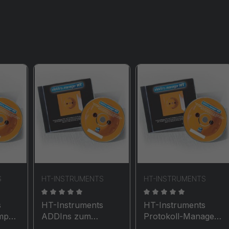
S
HT-INSTRUMENTS
HT-INSTRUMENTS
che Bewertung von 0 von 5 Sternen
Durchschnittliche Bewertung von 0 von 5 Stern
Durchschnittliche Be
s
HT-Instruments
HT-Instruments
mport
ADDIns zum
Protokoll-Manager
Auslesen
HT Professionelle