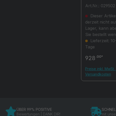
Gerätetreiber f
Art.Nr.: 029502
Medizinfunktion
er
Dieser Artikel
derzeit nicht au
Lager, kann abe
Sie bestellt wer
Lieferzeit: 10
Tage
.00*
928
Preise inkl. MwSt. 
Versandkosten
ÜBER 99% POSITIVE
SCHNEL
Bewertungen | DANK DIR!
mit uns