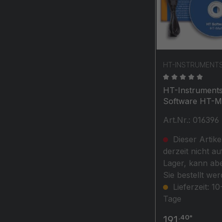
HT-INSTRUMENT
Durchschnittli
HT-Instrument
Software HT-Mu
Protokollsoftw
Art.Nr.: 016396
zu MultiTest
HT700+
Dieser Artikel
derzeit nicht au
Lager, kann abe
Sie bestellt wer
Lieferzeit: 10
Tage
.40*
191