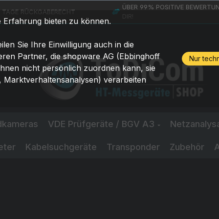
ÜBER 99% POSITIVE BEWERTUN
4 TAGE RÜCKGABERECHT
DIR!
e Erfahrung bieten zu können.
ilen Sie Ihre Einwilligung auch in die
eren Partner, die shopware AG (Ebbinghoff
Nur tech
Ihnen nicht persönlich zuordnen kann, sie
 Marktverhaltensanalysen) verarbeiten
ldkameras
VDE Prüfgeräte / BGV A3
Netzanalys
eter
Kabelsuchgeräte
Transponder
Zubehör
A