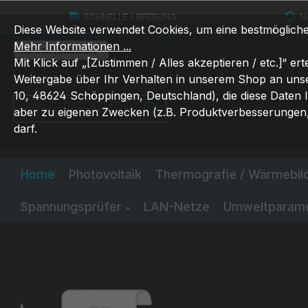
um Hauptinhalt springen
Zur Suche springen
Zur Hauptnavigation springen
SCHNELLE LIEFERUNG
1
Diese Website verwendet Cookies, um eine bestmöglich
Mehr Informationen ...
Kontakt/Standort
Mit Klick auf „[Zustimmen / Alles akzeptieren / etc.]“ erte
Weitergabe über Ihr Verhalten in unserem Shop an uns
10, 48624 Schöppingen, Deutschland), die diese Daten 
Suchbegriff eingeben ...
aber zu eigenen Zwecken (z.B. Produktverbesserungen,
darf.
Home
Photovoltaik
Thermografie / Wärmebi
Spannungsprüfer
LAN-Netze
Umweltparam