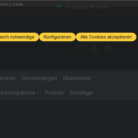
GEN | DANK
+49 (0) 6849 79 89 300
nisch notwendige
Konfigurieren
Alle Cookies akzeptieren
atoren
Stromzangen
Multimeter
ktionspakete
Posten
Sonstige